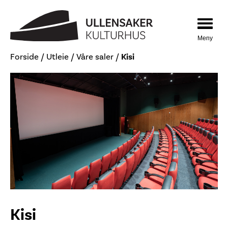
Hopp
Hopp
til
til
innhold
navigasjon
Toggle
navigat
Forside
/
Utleie
/
Våre saler
/
Kisi
Kisi