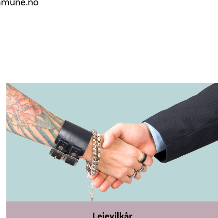
ommune.no
Leievilkår