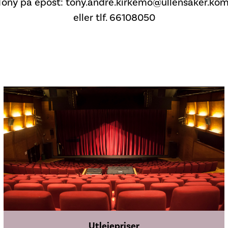
Tony på epost: tony.andre.kirkemo@ullensaker.k
eller tlf. 66108050
Utleiepriser