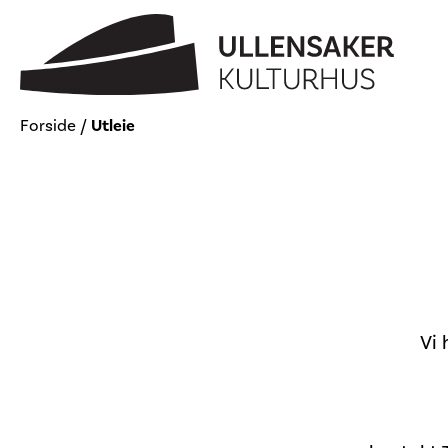
Hopp
Hopp
til
til
innhold
navigasjon
Forside
/
Utleie
Vi 