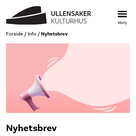
Hopp
Hopp
til
til
innhold
navigasjon
Toggle
navigat
Forside
/
Info
/
Nyhetsbrev
Nyhetsbrev