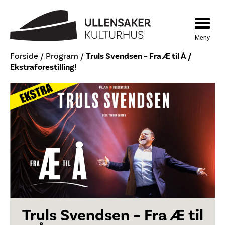
Hopp
Hopp
til
til
innhold
navigasjon
Toggle
navigat
Forside
/
Program
/
Truls Svendsen – Fra Æ til Å /
Ekstraforestilling!
Truls Svendsen – Fra Æ til