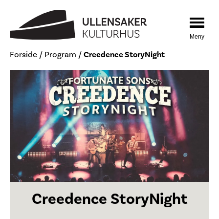
Hopp
Hopp
til
til
innhold
navigasjon
Toggle
navigat
Forside
/
Program
/
Creedence StoryNight
Creedence StoryNight