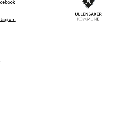
acebook
nstagram
t